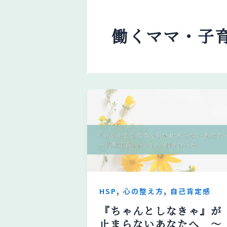
内
容
働くママ・子
を
ス
キ
ッ
プ
,
,
HSP
心の整え方
自己肯定感
『ちゃんとしなきゃ』が
止まらないあなたへ ～